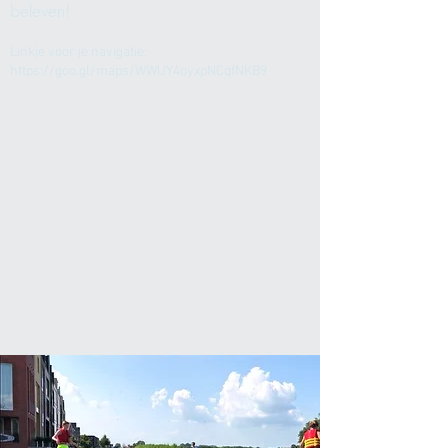
beleven!
Linkje voor je navigatie:
https://goo.gl/maps/WWUY4oyxpNCqfNKB9