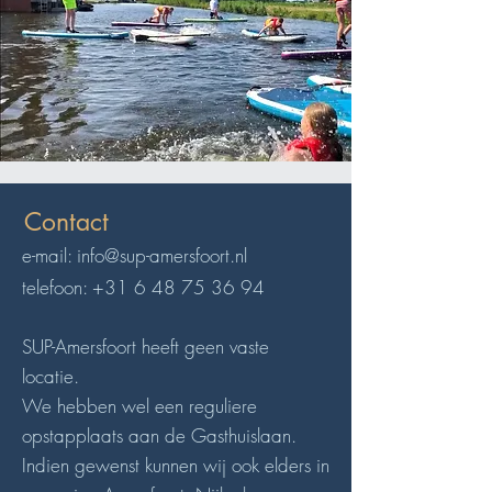
Contact
e-mail:
info@sup-amersfoort.nl
telefoon:
+31 6 48 75 36 94
SUP-Amersfoort heeft geen vaste
locatie.
We hebben wel een reguliere
opstapplaats aan de Gasthuislaan.
Indien
gewenst
kunnen
wij ook elders in