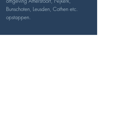
omgeving Amersfoort, Nijkerk,
Bunschoten, Leusden, Cothen etc.
opstappen.
Naam
E-mailadres
Onderwerp