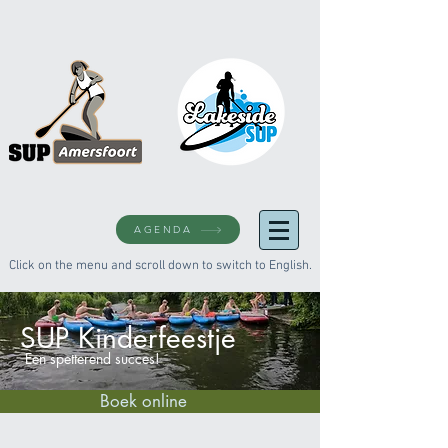
AGENDA
Click on the menu and scroll down to switch to English.
SUP Kinderfeestje
Een spetterend succes!
Boek online