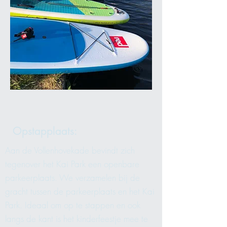
Opstapplaats:
Aan de Vollenhovekade bevindt zich
tegenover het Kai Park een openbare
parkeerplaats. We verzamelen bij de
gracht tussen de parkeerplaats en het Kai
Park. Ideaal om op te stappen en ook
langs de kant is het kinderfeestje mee te