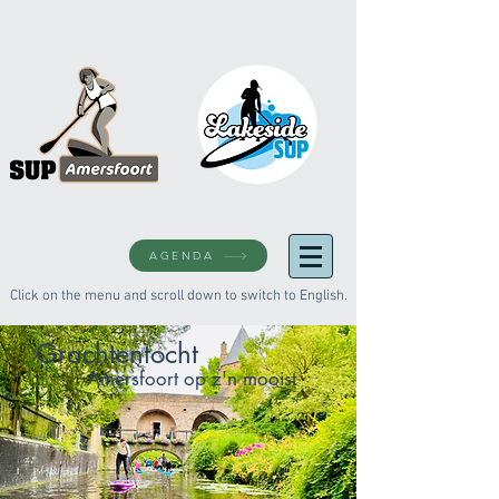
AGENDA
Click on the menu and scroll down to switch to English.
Grachtentocht
Amersfoort op z'n mooist